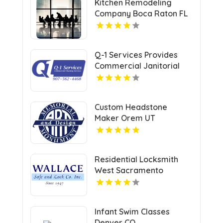
Kitchen Remodeling
Company Boca Raton FL
Q-1 Services Provides
Commercial Janitorial
Services In Anchorage,
AK For Professional
Facility Care
Custom Headstone
Maker Orem UT
Residential Locksmith
West Sacramento
Infant Swim Classes
Denver CO