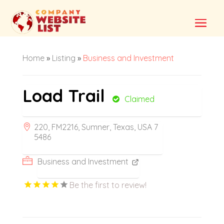
Home
»
Listing
»
Business and Investment
Load Trail
Claimed
220, FM2216, Sumner, Texas, USA 7
5486
Business and Investment
Be the first to review!