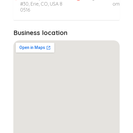
#30, Erie, CO, USA 8
om
0516
Business location