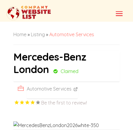
Home
»
Listing
»
Automotive Services
Mercedes-Benz
London
Claimed
Automotive Services
Be the first to review!